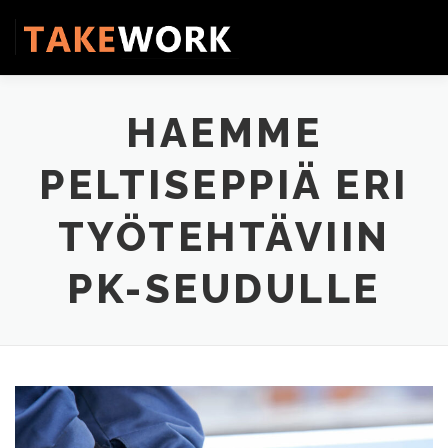
Siirry
sisältöön
Valikko
KOTI
TYÖHAKIJALLE
TYÖNANTAJILLE
HAEMME
PELTISEPPIÄ ERI
PALVELUMME
TIIMIMME
OTA YHTEYTTÄ
TYÖTEHTÄVIIN
PK-SEUDULLE