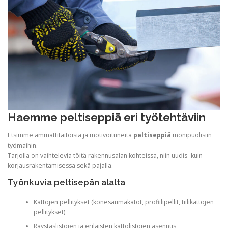
Haemme peltiseppiä eri työtehtäviin
Etsimme ammattitaitoisia ja motivoituneita
peltiseppiä
monipuolisiin
työmaihin.
Tarjolla on vaihtelevia töitä rakennusalan kohteissa, niin uudis- kuin
korjausrakentamisessa sekä pajalla.
Työnkuvia peltisepän alalta
Kattojen pellitykset (konesaumakatot, profiilipellit, tiilikattojen
pellitykset)
Räystäslistojen ja erilaisten kattolistojen asennus