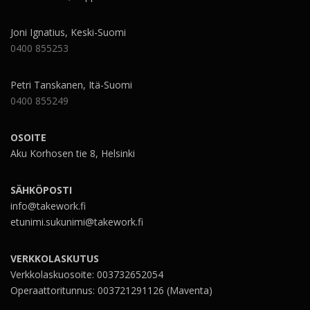
Joni Ignatius, Keski-Suomi
0400 855253
Petri Tanskanen, Itä-Suomi
0400 855249
OSOITE
Aku Korhosen tie 8, Helsinki
SÄHKÖPOSTI
info@takework.fi
etunimi.sukunimi@takework.fi
VERKKOLASKUTUS
Verkkolaskuosoite: 003732652054
Operaattoritunnus: 003721291126 (Maventa)