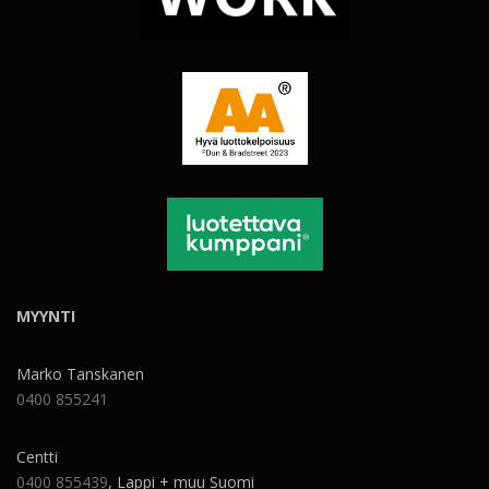
MYYNTI
Marko Tanskanen
0400 855241
Centti
0400 855439
, Lappi + muu Suomi