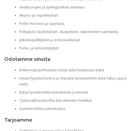
Vesikourujen ja syöksyputkien asennus
Ikkuna- ja ovipellitykset
Pellin muovaus ja saumaus
Pohjatyöt: laudoitukset, aluskatteet, rakenteiden valmistelu
Julkisivupellitykset ja erikoisratkaisut
Purku- ja viimeistelytyöt
Odotamme sinulta
Kokemusta peltisepän töistä sekä koulutusta alalta
Hyvää fyysistä kuntoa ja reipasta työasennetta sekä halua oppia
uutta.
Kykyä työskennellä itsenäisesti ja tiimissä
Työturvallisuuskorttia (tai valmiutta hankkia)
Suomen kielen perustaitoa
Tarjoamme
Vaihtelevia ja monipuolisia työtehtäviä