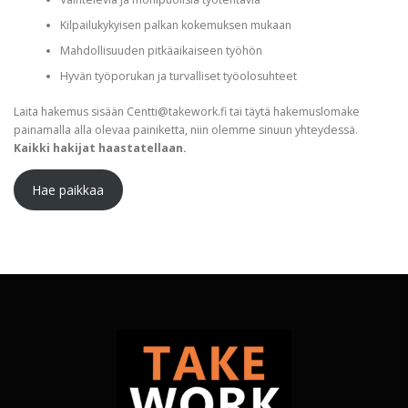
Kilpailukykyisen palkan kokemuksen mukaan
Mahdollisuuden pitkäaikaiseen työhön
Hyvän työporukan ja turvalliset työolosuhteet
Laita hakemus sisään Centti@takework.fi tai täytä hakemuslomake
painamalla alla olevaa painiketta, niin olemme sinuun yhteydessä.
Kaikki hakijat haastatellaan.
Hae paikkaa